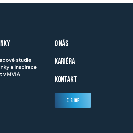
INKY
O NÁS
KARIÉRA
adové studie
nky a inspirace
t v MVIA
KONTAKT
E-SHOP